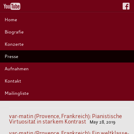
Home
Biografie
Konzerte
Presse
Aufnahmen
Kontakt
Mailingliste
var-matin (Provence, Frankreich): Pianistische
Virtuosität in starkem Kontrast
May 28, 2019
var-matin (Provence, Frankreich): Ein weltklasse-