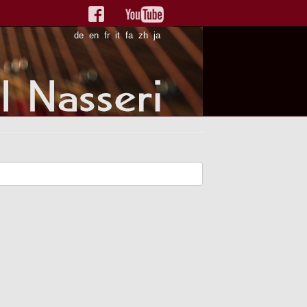
de
en
fr
it
fa
zh
ja