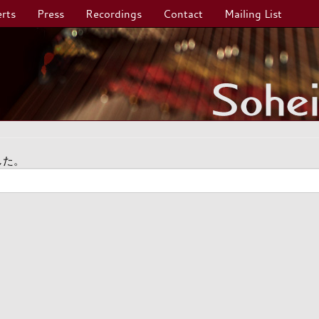
rts
Press
Recordings
Contact
Mailing List
した。